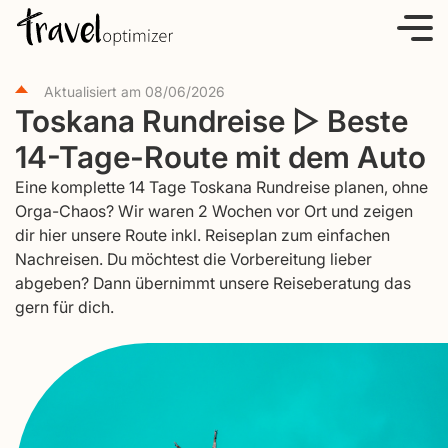
S
k
i
Aktualisiert am
08/06/2026
p
Toskana Rundreise ▷ Beste
t
14-Tage-Route mit dem Auto
o
c
Eine komplette 14 Tage Toskana Rundreise planen, ohne
o
Orga-Chaos? Wir waren 2 Wochen vor Ort und zeigen
dir hier unsere Route inkl. Reiseplan zum einfachen
n
Nachreisen. Du möchtest die Vorbereitung lieber
t
abgeben? Dann übernimmt unsere Reiseberatung das
e
gern für dich.
n
t