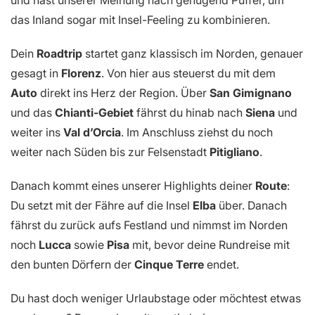
und hast unserer Meinung nach genügend Puffer, um
das Inland sogar mit Insel-Feeling zu kombinieren.
Dein
Roadtrip
startet ganz klassisch im Norden, genauer
gesagt in
Florenz
. Von hier aus steuerst du mit dem
Auto
direkt ins Herz der Region. Über
San Gimignano
und das
Chianti-Gebiet
fährst du hinab nach
Siena
und
weiter ins
Val d’Orcia
. Im Anschluss ziehst du noch
weiter nach Süden bis zur Felsenstadt
Pitigliano
.
Danach kommt eines unserer Highlights deiner
Route
:
Du setzt mit der Fähre auf die Insel
Elba
über. Danach
fährst du zurück aufs Festland und nimmst im Norden
noch
Lucca
sowie
Pisa
mit, bevor deine Rundreise mit
den bunten Dörfern der
Cinque Terre
endet.
Du hast doch weniger Urlaubstage oder möchtest etwas