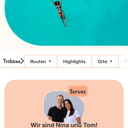
Toskana
Routen
Highlights
Orte
T
Servus
Wir sind Nina und Tom!