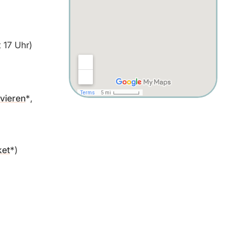
t 17 Uhr)
rvieren
,
ket
)