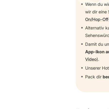
Wenn du wir
wir dir ein
On/Hop-Off
Alternativ k
Sehenswürdi
Damit du un
App-Ikon a
Video
).
Unserer Hot
Pack dir
be