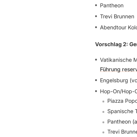
Pantheon
Trevi Brunnen
Abendtour Ko
Vorschlag 2: Ge
Vatikanische M
Führung reser
Engelsburg (v
Hop-On/Hop-Of
Piazza Popo
Spanische T
Pantheon (a
Trevi Brunn