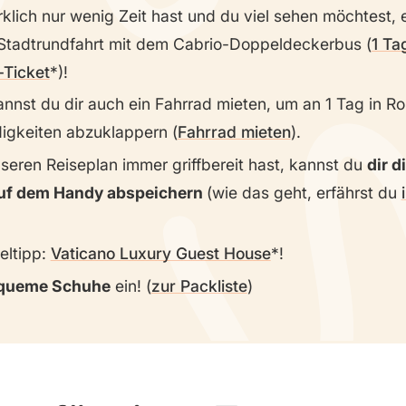
klich nur wenig Zeit hast und du viel sehen möchtest,
e Stadtrundfahrt mit dem Cabrio-Doppeldeckerbus (
1 Ta
-Ticket
)!
annst du dir auch ein Fahrrad mieten, um an 1 Tag in Ro
gkeiten abzuklappern (
Fahrrad mieten
).
seren Reiseplan immer griffbereit hast, kannst du
dir d
uf dem Handy abspeichern
(wie das geht, erfährst du
eltipp:
Vaticano Luxury Guest House
!
queme Schuhe
ein! (
zur Packliste
)