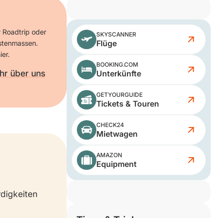
r Roadtrip oder
SKYSCANNER
Flüge
istenmassen.
ier.
BOOKING.COM
hr über uns
Unterkünfte
GETYOURGUIDE
Tickets & Touren
CHECK24
Mietwagen
AMAZON
Equipment
rdigkeiten