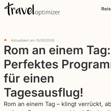
S
Rei
k
i
p
t
Aktualisiert am
15/05/2026
o
Rom an einem Tag:
c
o
Perfektes Progra
n
t
für einen
e
Tagesausflug!
n
t
Rom an einem Tag – klingt verrückt, a