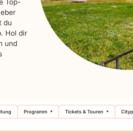
e Top-
ieber
t du
. Hol dir
n und
s
itung
Programm
Tickets & Touren
City