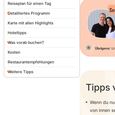
Reiseplan für einen Tag
Se
Detailliertes Programm
Karte mit allen Highlights
Anreise
Variante 1: Hard-Core-
Hoteltipps
Sightseeing
Was vorab buchen?
Variante 2: Genießer-Tour
Übrigens:
Un
Lohnt sich der Rom City
Kosten
Turbopass?
Restaurantempfehlungen
Weitere Tipps
Packliste
Tipps 
Wenn du nur
von innen s