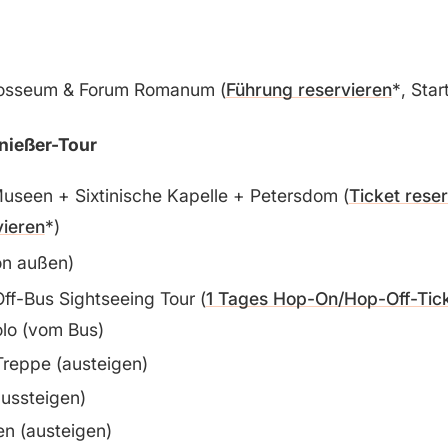
losseum & Forum Romanum (
Führung reservieren
, Star
nießer-Tour
useen + Sixtinische Kapelle + Petersdom (
Ticket rese
vieren
)
on außen)
f-Bus Sightseeing Tour (
1 Tages Hop-On/Hop-Off-Tic
lo (vom Bus)
reppe (austeigen)
ussteigen)
en (austeigen)