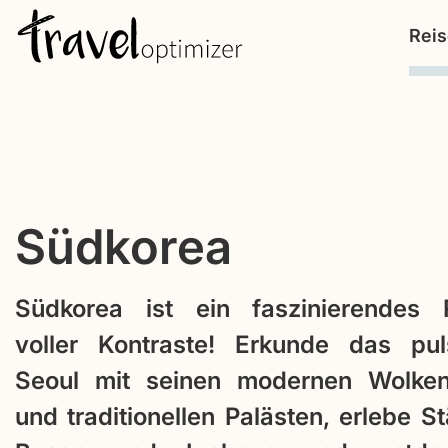
S
Rei
k
i
p
t
o
c
Südkorea
o
n
t
Südkorea ist ein faszinierendes R
e
voller Kontraste! Erkunde das pul
n
Seoul mit seinen modernen Wolken
t
und traditionellen Palästen, erlebe S