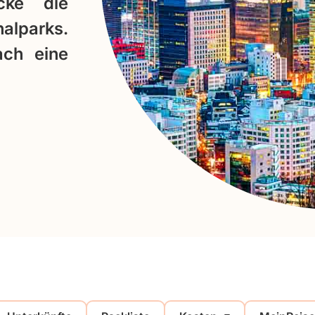
cke die
alparks.
ach eine