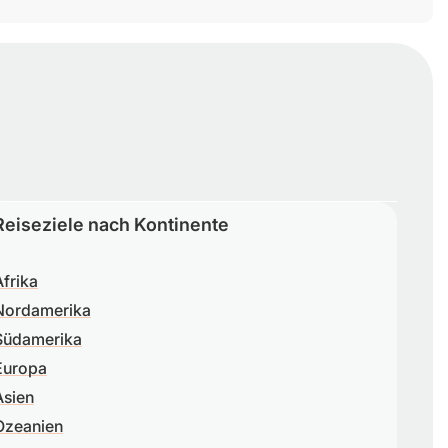
Reiseziele nach Kontinente
Afrika
Nordamerika
Südamerika
Europa
Asien
Ozeanien