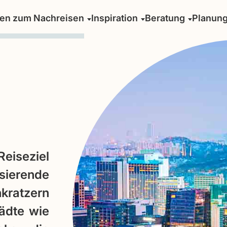
sen zum Nachreisen
Inspiration
Beratung
Planun
eiseziel
sierende
kratzern
tädte wie