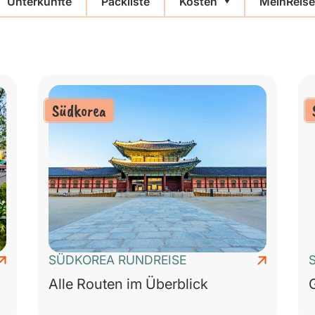
Unterkünfte
Packliste
Kosten
MeinReise
Südkorea
SÜDKOREA RUNDREISE
Alle Routen im Überblick