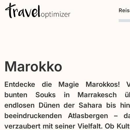
S
Rei
k
i
p
t
o
c
Marokko
o
n
Entdecke die Magie Marokkos! 
t
bunten Souks in Marrakesch ü
e
n
endlosen Dünen der Sahara bis hi
t
beeindruckenden Atlasbergen – d
verzaubert mit seiner Vielfalt. Ob Kult