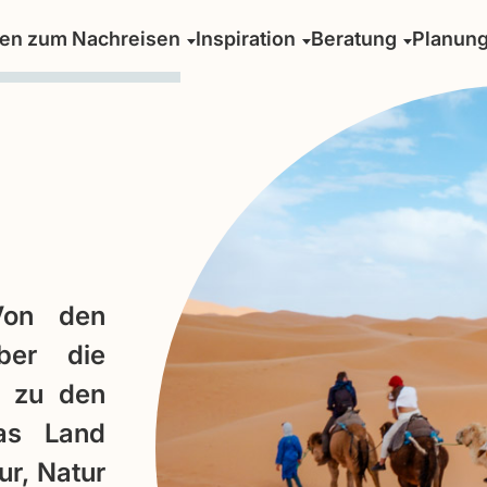
sen zum Nachreisen
Inspiration
Beratung
Planun
Von den
ber die
n zu den
as Land
ur, Natur