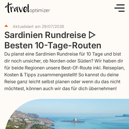
S
k
i
Aktualisiert am
29/07/2026
p
Sardinien Rundreise ▷
t
Besten 10-Tage-Routen
o
c
Du planst eine Sardinien Rundreise für 10 Tage und bist
o
dir noch unsicher, ob Norden oder Süden? Wir haben dir
für beide Regionen unsere Best-Of-Route inkl. Reiseplan,
n
Kosten & Tipps zusammengestellt! So kannst du deine
t
Reise ganz leicht selbst planen oder wenn du das nicht
e
möchtest, können auch wir das für dich übernehmen!
n
t