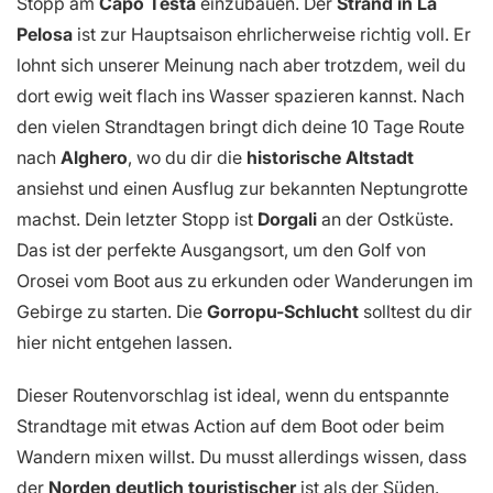
Stopp am
Capo Testa
einzubauen. Der
Strand in La
Pelosa
ist zur Hauptsaison ehrlicherweise richtig voll. Er
lohnt sich unserer Meinung nach aber trotzdem, weil du
dort ewig weit flach ins Wasser spazieren kannst. Nach
den vielen Strandtagen bringt dich deine 10 Tage Route
nach
Alghero
, wo du dir die
historische Altstadt
ansiehst und einen Ausflug zur bekannten Neptungrotte
machst. Dein letzter Stopp ist
Dorgali
an der Ostküste.
Das ist der perfekte Ausgangsort, um den Golf von
Orosei vom Boot aus zu erkunden oder Wanderungen im
Gebirge zu starten. Die
Gorropu-Schlucht
solltest du dir
hier nicht entgehen lassen.
Dieser Routenvorschlag ist ideal, wenn du entspannte
Strandtage mit etwas Action auf dem Boot oder beim
Wandern mixen willst. Du musst allerdings wissen, dass
der
Norden deutlich touristischer
ist als der Süden.