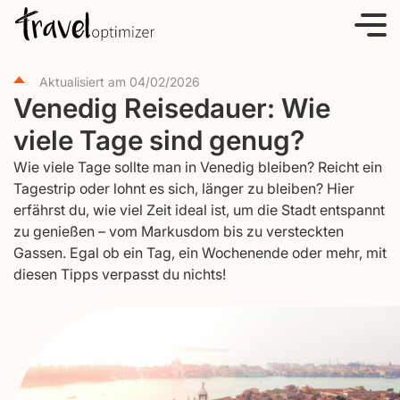
S
k
i
Aktualisiert am
04/02/2026
p
Venedig Reisedauer: Wie
t
viele Tage sind genug?
o
c
Wie viele Tage sollte man in Venedig bleiben? Reicht ein
o
Tagestrip oder lohnt es sich, länger zu bleiben? Hier
erfährst du, wie viel Zeit ideal ist, um die Stadt entspannt
n
zu genießen – vom Markusdom bis zu versteckten
t
Gassen. Egal ob ein Tag, ein Wochenende oder mehr, mit
e
diesen Tipps verpasst du nichts!
n
t