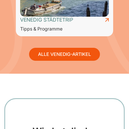
VENEDIG STÄDTETRIP
Tipps & Programme
D
ALLE VENEDIG-ARTIKEL