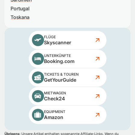
Portugal
Toskana
FLÜGE
Skyscanner
UNTERKÜNFTE
Booking.com
TICKETS & TOUREN
GetYourGuide
MIETWAGEN
Check24
EQUIPMENT
Amazon
Übrigens:
Unsere Artikel enthalten sogenannte Affiliate-Links. Wenn du