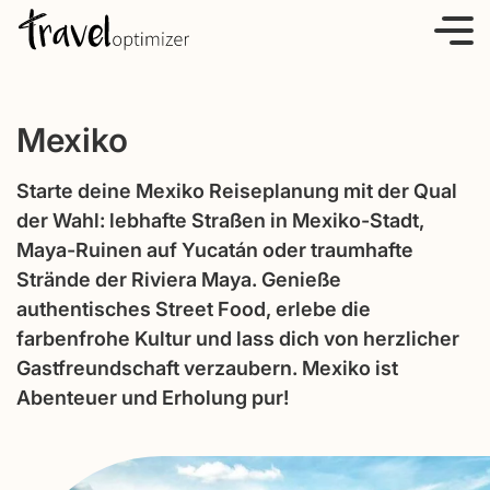
S
k
i
p
Mexiko
t
o
Starte deine Mexiko Reiseplanung mit der Qual
c
der Wahl: lebhafte Straßen in Mexiko-Stadt,
o
Maya-Ruinen auf Yucatán oder traumhafte
n
Strände der Riviera Maya. Genieße
t
authentisches Street Food, erlebe die
e
farbenfrohe Kultur und lass dich von herzlicher
n
Gastfreundschaft verzaubern. Mexiko ist
t
Abenteuer und Erholung pur!