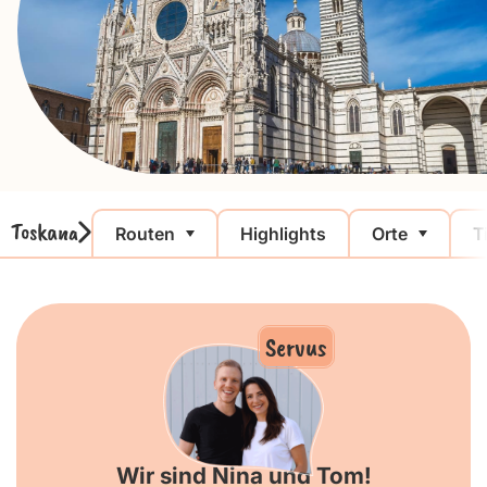
Toskana
Routen
Highlights
Orte
T
Servus
Wir sind Nina und Tom!