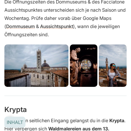
Die Öffnungszeiten des Dommuseums & des Facciatone
Aussichtspunktes unterscheiden sich je nach Saison und
Wochentag. Prüfe daher vorab über Google Maps
(
Dommuseum
&
Aussichtspunkt
), wann die jeweiligen
Öffnungszeiten sind.
Krypta
Über einen seitlichen Eingang gelangst du in die
Krypta
.
INHALT
Hier verbergen sich
Waldmalereien aus dem 13.