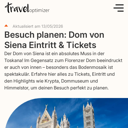
S
k
i
Aktualisiert am
13/05/2026
p
Besuch planen: Dom von
t
Siena Eintritt & Tickets
o
c
Der Dom von Siena ist ein absolutes Muss in der
o
Toskana! Im Gegensatz zum Florenzer Dom beeindruckt
er auch von innen – besonders das Bodenmosaik ist
n
spektakulär. Erfahre hier alles zu Tickets, Eintritt und
t
den Highlights wie Krypta, Dommuseum und
e
Himmelstor, um deinen Besuch perfekt zu planen.
n
t