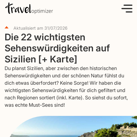
S
k
i
Aktualisiert am
31/07/2026
p
Die 22 wichtigsten
t
Sehenswürdigkeiten auf
o
c
Sizilien [+ Karte]
o
Du planst Sizilien, aber zwischen den historischen
n
Sehenswürdigkeiten und der schönen Natur fühlst du
t
dich etwas überfordert? Keine Sorge! Wir haben die
e
wichtigsten Sehenswürdigkeiten für dich gefiltert und
nach Regionen sortiert (inkl. Karte). So siehst du sofort,
n
was echte Must-Sees sind!
t