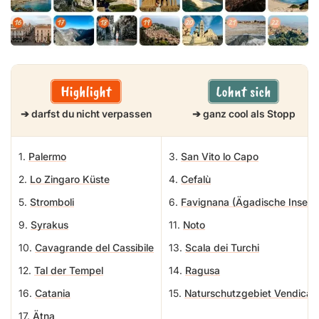
➔ darfst du nicht verpassen
➔ ganz cool als Stopp
1.
Palermo
3.
San Vito lo Capo
2.
Lo Zingaro Küste
4.
Cefalù
5.
Stromboli
6.
Favignana (Ägadische Inseln)
9.
Syrakus
11.
Noto
10.
Cavagrande del Cassibile
13.
Scala dei Turchi
12.
Tal der Tempel
14.
Ragusa
16.
Catania
15.
Naturschutzgebiet Vendicari
17.
Ätna