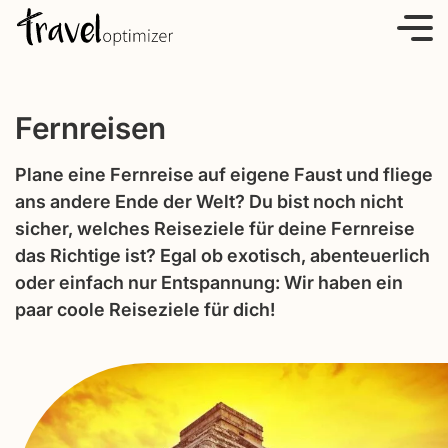
S
k
i
p
Fernreisen
t
o
Plane eine Fernreise auf eigene Faust und fliege
c
ans andere Ende der Welt? Du bist noch nicht
o
sicher, welches Reiseziele für deine Fernreise
n
das Richtige ist? Egal ob exotisch, abenteuerlich
t
oder einfach nur Entspannung: Wir haben ein
e
paar coole Reiseziele für dich!
n
t