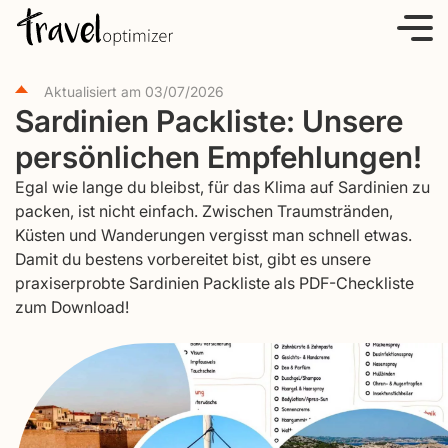
S
k
i
Aktualisiert am
03/07/2026
p
Sardinien Packliste: Unsere
t
persönlichen Empfehlungen!
o
c
Egal wie lange du bleibst, für das Klima auf Sardinien zu
o
packen, ist nicht einfach. Zwischen Traumstränden,
Küsten und Wanderungen vergisst man schnell etwas.
n
Damit du bestens vorbereitet bist, gibt es unsere
t
praxiserprobte Sardinien Packliste als PDF-Checkliste
e
zum Download!
n
t