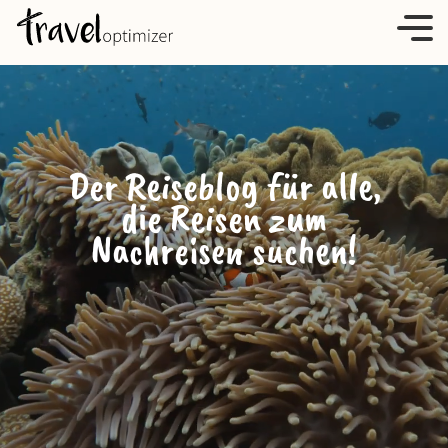
S
k
i
p
t
o
Der Reiseblog für alle,
c
die Reisen zum
o
Nachreisen suchen!
n
t
e
n
t