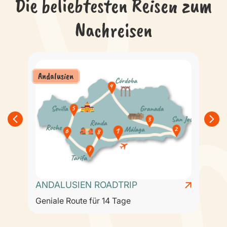
Die beliebtesten Reisen zum
Nachreisen
Andalusien
ANDALUSIEN ROADTRIP
Geniale Route für 14 Tage
B