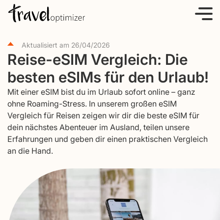
S
k
i
Aktualisiert am
26/04/2026
p
Reise-eSIM Vergleich: Die
t
besten eSIMs für den Urlaub!
o
c
Mit einer eSIM bist du im Urlaub sofort online – ganz
o
ohne Roaming-Stress. In unserem großen eSIM
Vergleich für Reisen zeigen wir dir die beste eSIM für
n
dein nächstes Abenteuer im Ausland, teilen unsere
t
Erfahrungen und geben dir einen praktischen Vergleich
e
an die Hand.
n
t