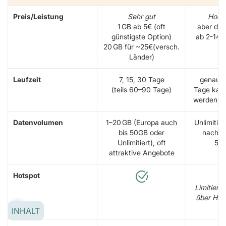
Preis/Leistung
Sehr gut
Hochp
1 GB ab 5€ (oft
aber daf
günstigste Option)
ab 2-14€
20 GB für ~25€(versch.
L
Länder)
Laufzeit
7, 15, 30 Tage
genaue 
(teils 60–90 Tage)
Tage kan
werden bi
Datenvolumen
1–20 GB (Europa auch
Unlimitier
bis 50GB oder
nach L
Unlimitiert), oft
5 G
attraktive Angebote
Hotspot
Limitiert:
über Hot
INHALT