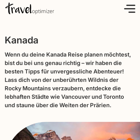
S
k
i
p
Kanada
t
o
Wenn du deine Kanada Reise planen möchtest,
c
bist du bei uns genau richtig – wir haben die
o
besten Tipps für unvergessliche Abenteuer!
n
Lass dich von der unberührten Wildnis der
t
Rocky Mountains verzaubern, entdecke die
e
lebhaften Städte wie Vancouver und Toronto
n
und staune über die Weiten der Prärien.
t