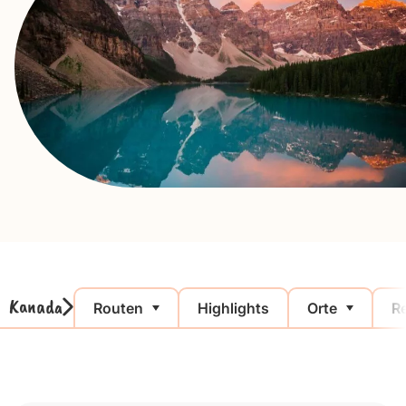
Kanada
Routen
Highlights
Orte
Re