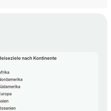
Reiseziele nach Kontinente
Afrika
Nordamerika
Südamerika
Europa
Asien
Ozeanien