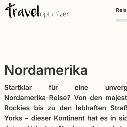
S
Rei
k
i
p
t
o
c
Nordamerika
o
n
t
Startklar für eine unverge
e
Nordamerika-Reise? Von den majest
n
Rockies bis zu den lebhaften Str
t
Yorks – dieser Kontinent hat es in si