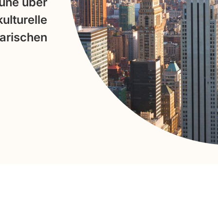
aune über
lturelle
arischen