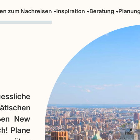
sen zum Nachreisen
Inspiration
Beratung
Planun
ssliche
ätischen
aßen New
ch! Plane