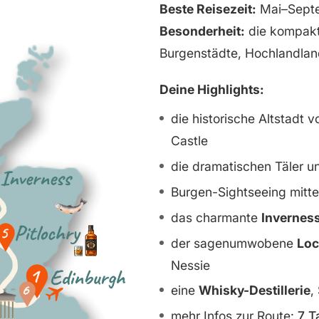
Beste Reisezeit:
Mai–Sept
Besonderheit:
die kompakte
Burgenstädte, Hochlandlan
Deine Highlights:
die historische Altstadt 
Castle
die dramatischen Täler 
Burgen-Sightseeing mitt
das charmante
Invernes
der sagenumwobene
Loc
Nessie
eine
Whisky-Destillerie
,
mehr Infos zur Route:
7 T