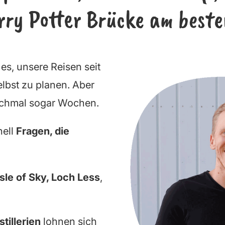
ry Potter Brücke am beste
es, unsere Reisen seit
selbst zu planen. Aber
anchmal sogar Wochen.
nell
Fragen, die
sle of Sky, Loch Less
,
tillerien
lohnen sich