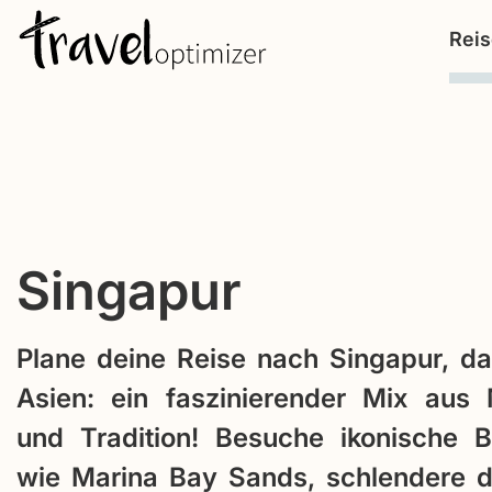
S
Rei
k
i
p
t
o
c
o
Singapur
n
t
Plane deine Reise nach Singapur, da
e
n
Asien: ein faszinierender Mix aus
t
und Tradition! Besuche ikonische 
wie Marina Bay Sands, schlendere d