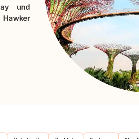
Bay und
n Hawker