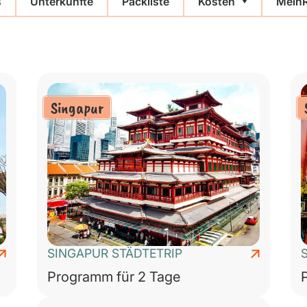
s
Unterkünfte
Packliste
Kosten
MeinR
Singapur
SINGAPUR STÄDTETRIP
Programm für 2 Tage