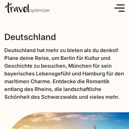
S
k
i
p
Deutschland
t
o
Deutschland hat mehr zu bieten als du denkst!
c
Plane deine Reise, um Berlin für Kultur und
o
Geschichte zu besuchen, München für sein
n
bayerisches Lebensgefühl und Hamburg für den
t
maritimen Charme. Entdecke die Romantik
e
entlang des Rheins, die landschaftliche
n
Schönheit des Schwarzwalds und vieles mehr.
t