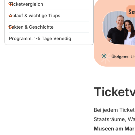
Ticketvergleich
Se
Ablauf & wichtige Tipps
Unsere Empfehlung
Öffnungszeiten & optimale
Fakten & Geschichte
Besuchszeit
Programm: 1-5 Tage Venedig
Eingang & Ablauf des Besuchs
Fakten
Bereiche im Dogenpalast
Was ist ein Doge?
Übrigens:
Un
Innenhof
Bau & Geschichte
Staatsräume &
Waffensammlung
Dogenapartments
Ticketv
Gefängnis und Seufzerbrücke
Museen am Markusplatz
Bei jedem Ticket i
Staatsräume, Wa
Museen am Mar