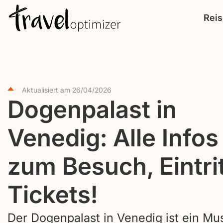
S
Rei
k
i
p
t
o
Aktualisiert am
26/04/2026
c
Dogenpalast in
o
Venedig: Alle Infos
n
t
zum Besuch, Eintrit
e
n
Tickets!
t
Der Dogenpalast in Venedig ist ein Mu