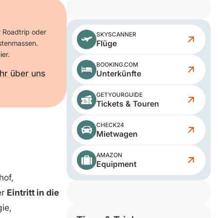
r Roadtrip oder
SKYSCANNER
Flüge
istenmassen.
ier.
BOOKING.COM
hr über uns
Unterkünfte
GETYOURGUIDE
Tickets & Touren
CHECK24
Mietwagen
AMAZON
Equipment
hof,
er
Eintritt in die
ie,