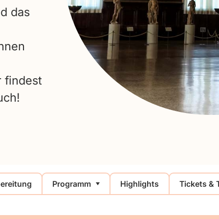
nd das
ohnen
 findest
uch!
ereitung
Programm
Highlights
Tickets & 