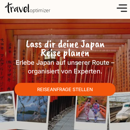
S
k
i
p
t
Lass dir deine Japan
o
Reise planen
c
o
Erlebe Japan auf unserer Route –
n
organisiert von Experten.
t
e
REISEANFRAGE STELLEN
n
t