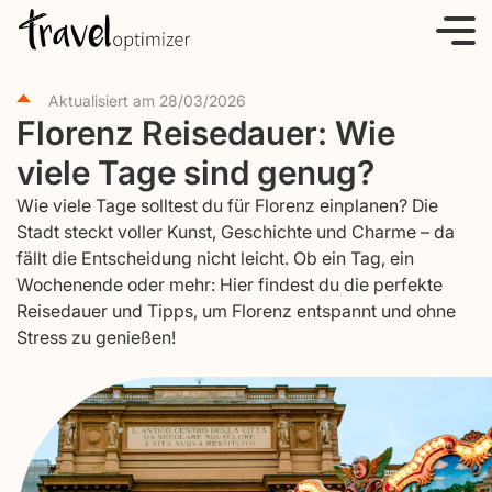
S
k
i
Aktualisiert am
28/03/2026
p
Florenz Reisedauer: Wie
t
viele Tage sind genug?
o
c
Wie viele Tage solltest du für Florenz einplanen? Die
o
Stadt steckt voller Kunst, Geschichte und Charme – da
fällt die Entscheidung nicht leicht. Ob ein Tag, ein
n
Wochenende oder mehr: Hier findest du die perfekte
t
Reisedauer und Tipps, um Florenz entspannt und ohne
e
Stress zu genießen!
n
t