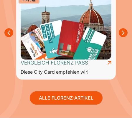
VERGLEICH FLORENZ PASS
Diese City Card empfehlen wir!
T
ALLE FLORENZ-ARTIKEL