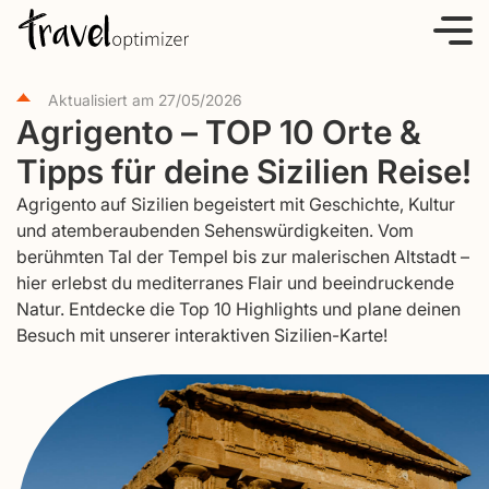
S
k
i
Aktualisiert am
27/05/2026
p
Agrigento – TOP 10 Orte &
t
Tipps für deine Sizilien Reise!
o
c
Agrigento auf Sizilien begeistert mit Geschichte, Kultur
o
und atemberaubenden Sehenswürdigkeiten. Vom
berühmten Tal der Tempel bis zur malerischen Altstadt –
n
hier erlebst du mediterranes Flair und beeindruckende
t
Natur. Entdecke die Top 10 Highlights und plane deinen
e
Besuch mit unserer interaktiven Sizilien-Karte!
n
t