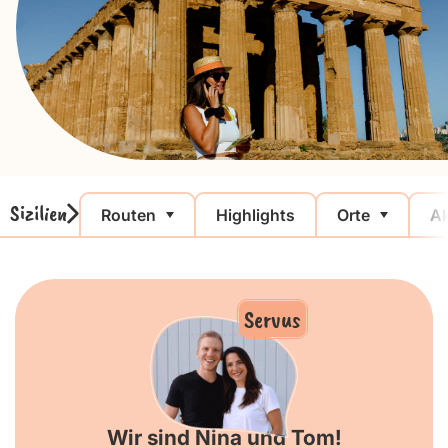
Sizilien
Routen
Highlights
Orte
Ak
Servus
Wir sind Nina und Tom!