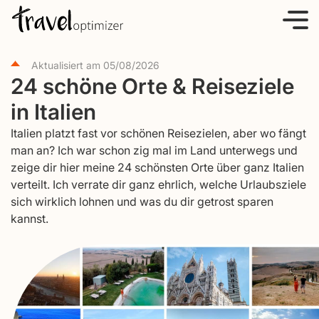
S
k
i
Aktualisiert am
05/08/2026
p
24 schöne Orte & Reiseziele
t
in Italien
o
c
Italien platzt fast vor schönen Reisezielen, aber wo fängt
o
man an? Ich war schon zig mal im Land unterwegs und
zeige dir hier meine 24 schönsten Orte über ganz Italien
n
verteilt. Ich verrate dir ganz ehrlich, welche Urlaubsziele
t
sich wirklich lohnen und was du dir getrost sparen
e
kannst.
n
t