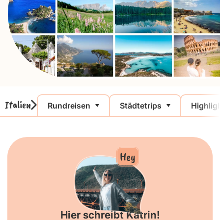
Italien
Rundreisen
Städtetrips
Highlig
Hey
Hier schreibt Katrin!