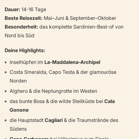
Dauer:
14-16 Tage
Beste Reisezeit:
Mai–Juni & September–Oktober
Besonderheit:
das komplette Sardinien-Best-of von
Nord bis Süd
Deine Highlights:
Inselhüpfen im
La-Maddalena-Archipel
Costa Smeralda, Capo Testa & der glamouröse
Norden
Alghero & die Neptungrotte im Westen
das bunte Bosa & die wilde Steilküste bei
Cala
Gonone
die Hauptstadt
Cagliari
& die Traumstrände des
Südens
Capo Carbonara
bei Villasimius zum Finale