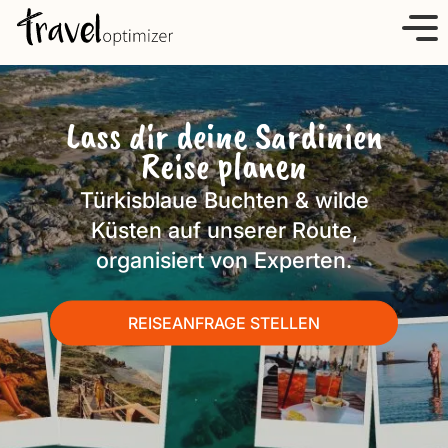
S
k
i
p
Lass dir deine Sardinien
t
Reise planen
o
c
Türkisblaue Buchten & wilde
o
Küsten auf unserer Route,
n
organisiert von Experten.
t
e
n
REISEANFRAGE STELLEN
t