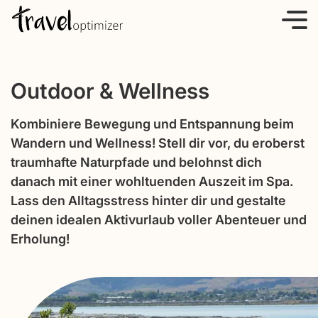
S
k
i
p
Outdoor & Wellness
t
o
Kombiniere Bewegung und Entspannung beim
c
Wandern und Wellness! Stell dir vor, du eroberst
o
traumhafte Naturpfade und belohnst dich
n
danach mit einer wohltuenden Auszeit im Spa.
t
Lass den Alltagsstress hinter dir und gestalte
e
deinen idealen Aktivurlaub voller Abenteuer und
n
Erholung!
t