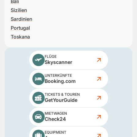
Bali
Sizilien
Sardinien
Portugal
Toskana
FLÜGE
Skyscanner
UNTERKÜNFTE
Booking.com
TICKETS & TOUREN
GetYourGuide
MIETWAGEN
Check24
EQUIPMENT