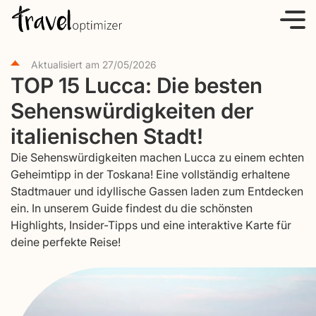
S
k
i
Aktualisiert am
27/05/2026
p
TOP 15 Lucca: Die besten
t
Sehenswürdigkeiten der
o
c
italienischen Stadt!
o
Die Sehenswürdigkeiten machen Lucca zu einem echten
n
Geheimtipp in der Toskana! Eine vollständig erhaltene
t
Stadtmauer und idyllische Gassen laden zum Entdecken
e
ein. In unserem Guide findest du die schönsten
Highlights, Insider-Tipps und eine interaktive Karte für
n
deine perfekte Reise!
t