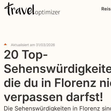
S
Rei
k
i
p
t
o
Aktualisiert am
31/03/2026
c
20 Top-
o
Sehenswürdigkeite
n
t
die du in Florenz n
e
n
verpassen darfst!
t
Die Sehenswürdigkeiten in Florenz sin