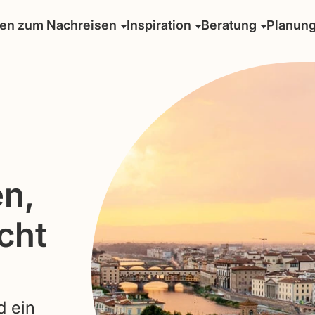
sen zum Nachreisen
Inspiration
Beratung
Planun
n,
icht
d ein