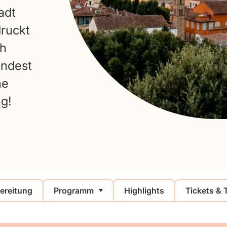
adt
druckt
ch
indest
ne
ng!
ereitung
Programm
Highlights
Tickets & 