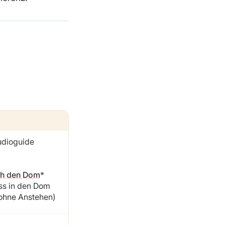
udioguide
ch den Dom
ass in den Dom
 ohne Anstehen)