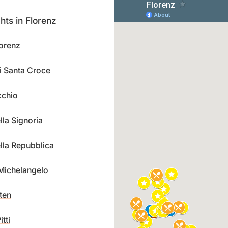
hts in Florenz
orenz
di Santa Croce
cchio
lla Signoria
lla Repubblica
Michelangelo
ten
tti