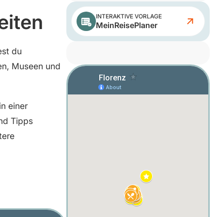
eiten
INTERAKTIVE VORLAGE
MeinReisePlaner
est du
hen, Museen und
n einer
und Tipps
tere