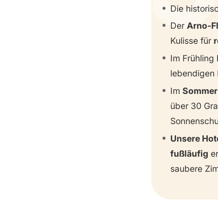
Die historis
Packliste
Der
Arno-F
Kulisse für
r
Im Frühling 
lebendigen 
Im
Somme
über 30 Grad
Sonnenschut
Unsere Hot
fußläufig
er
saubere Zi