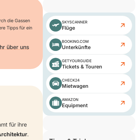
urch die Gassen
SKYSCANNER
Flüge
ere Tipps für ein
BOOKING.COM
hr über uns
Unterkünfte
GETYOURGUIDE
Tickets & Touren
CHECK24
Mietwagen
AMAZON
Equipment
hmt für ihre
rchitektur
.