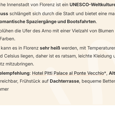
che Innenstadt von Florenz ist ein
UNESCO-Weltkulture
luss
schlängelt sich durch die Stadt und bietet eine ma
omantische Spaziergänge und Bootsfahrten
.
blühen die Ufer des Arno mit einer Vielzahl von Blumen 
Farben.
r
kann es in Florenz
sehr heiß
werden, mit Temperaturen,
 Celsius liegen, daher ist es ratsam, leichte Kleidung 
z mitzubringen.
elempfehlung
:
Hotel Pitti Palace al Ponte Vecchio
,
Al
reichbar, Frühstück auf
Dachterrasse
, bequeme Bette
mmer