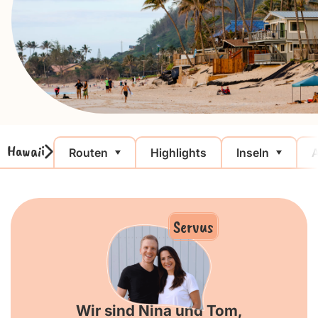
Hawaii
Routen
Highlights
Inseln
A
Servus
Wir sind Nina und Tom,