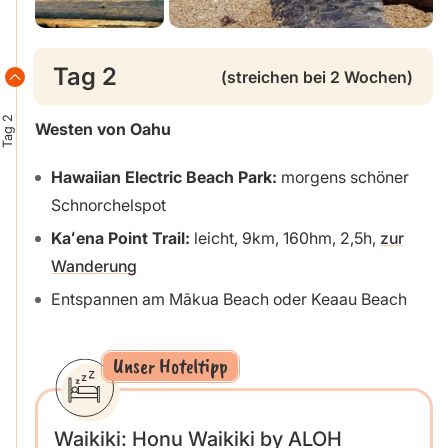
Tag 2
(streichen bei 2 Wochen)
Tag 2
Westen von Oahu
Hawaiian Electric Beach Park:
morgens schöner
Schnorchelspot
Kaʻena Point Trail:
leicht, 9km, 160hm, 2,5h,
zur
Wanderung
Entspannen am Mākua Beach oder Keaau Beach
Unser Hoteltipp
Waikiki: Honu Waikiki by ALOH