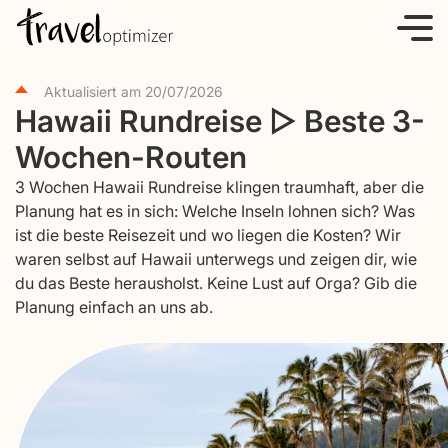
S
k
i
Aktualisiert am
20/07/2026
p
Hawaii Rundreise ▷ Beste 3-
t
Wochen-Routen
o
c
3 Wochen Hawaii Rundreise klingen traumhaft, aber die
o
Planung hat es in sich: Welche Inseln lohnen sich? Was
ist die beste Reisezeit und wo liegen die Kosten? Wir
n
waren selbst auf Hawaii unterwegs und zeigen dir, wie
t
du das Beste herausholst. Keine Lust auf Orga? Gib die
e
Planung einfach an uns ab.
n
t