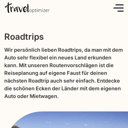
S
k
i
p
Roadtrips
t
o
Wir persönlich lieben Roadtrips, da man mit dem
c
Auto sehr flexibel ein neues Land erkunden
o
kann. Mit unseren Routenvorschlägen ist die
n
Reiseplanung auf eigene Faust für deinen
t
nächsten Roadtrip auch sehr einfach. Entdecke
e
die schönen Ecken der Länder mit dem eigenen
n
Auto oder Mietwagen.
t