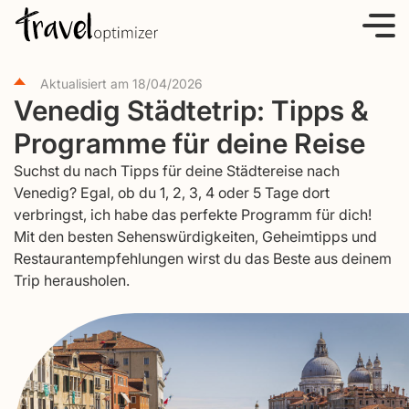
S
k
i
Aktualisiert am
18/04/2026
p
Venedig Städtetrip: Tipps &
t
Programme für deine Reise
o
c
Suchst du nach Tipps für deine Städtereise nach
o
Venedig? Egal, ob du 1, 2, 3, 4 oder 5 Tage dort
verbringst, ich habe das perfekte Programm für dich!
n
Mit den besten Sehenswürdigkeiten, Geheimtipps und
t
Restaurantempfehlungen wirst du das Beste aus deinem
e
Trip herausholen.
n
t