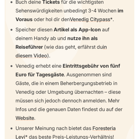
Buch deine
Tickets
für die wichtigsten
Sehenswürdigkeiten unbedingt 3-4 Wochen
im
Voraus
oder hol dir den
Venedig Citypass
.
Speicher diesen
Artikel als App-Icon
auf
deinem Handy ab und
nutze ihn als
Reiseführer
(wie das geht, erfährst du
in
diesem Video
).
Venedig erhebt eine
Eintrittsgebühr von fünf
Euro für Tagesgäste
. Ausgenommen sind
Gäste, die in einem Beherbergungsbetrieb in
Venedig oder Umgebung übernachten – diese
müssen sich jedoch dennoch anmelden. Mehr
Infos und die genauen Daten findest du auf der
Website
.
Unserer Meinung nach bietet das
Foresteria
Levi
das beste Preis-Leistungs-Verhältnis!