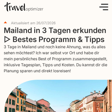
S
k
i
Aktualisiert am
26/07/2026
p
Mailand in 3 Tagen erkunden
t
▷ Bestes Programm & Tipps
o
c
3 Tage in Mailand und noch keine Ahnung, was du alles
o
sehen möchtest? Ich war selbst vor Ort und habe dir
mein persönliches Best of Programm zusammengestellt,
n
inklusive Tagesplan, Tipps und Kosten. Du kannst dir die
t
Planung sparen und direkt losreisen!
e
n
t