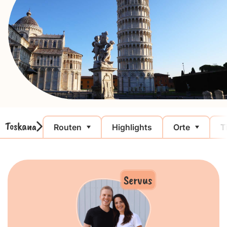
Toskana
Routen
Highlights
Orte
T
Servus