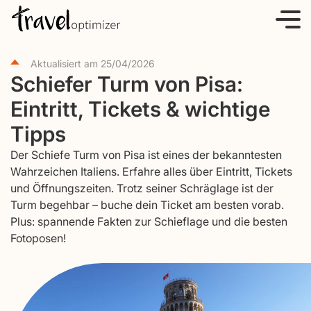
S
k
i
Aktualisiert am
25/04/2026
p
Schiefer Turm von Pisa:
t
Eintritt, Tickets & wichtige
o
c
Tipps
o
Der Schiefe Turm von Pisa ist eines der bekanntesten
n
Wahrzeichen Italiens. Erfahre alles über Eintritt, Tickets
t
und Öffnungszeiten. Trotz seiner Schräglage ist der
e
Turm begehbar – buche dein Ticket am besten vorab.
Plus: spannende Fakten zur Schieflage und die besten
n
Fotoposen!
t