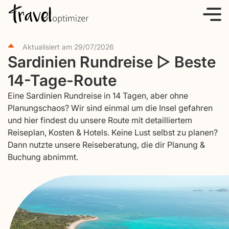
S
k
i
Aktualisiert am
29/07/2026
p
Sardinien Rundreise ▷ Beste
t
14-Tage-Route
o
c
Eine Sardinien Rundreise in 14 Tagen, aber ohne
o
Planungschaos? Wir sind einmal um die Insel gefahren
und hier findest du unsere Route mit detailliertem
n
Reiseplan, Kosten & Hotels. Keine Lust selbst zu planen?
t
Dann nutzte unsere Reiseberatung, die dir Planung &
e
Buchung abnimmt.
n
t