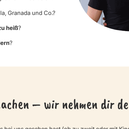
lla, Granada und Co.?
zu heiß
?
dern
?
machen – wir nehmen dir de