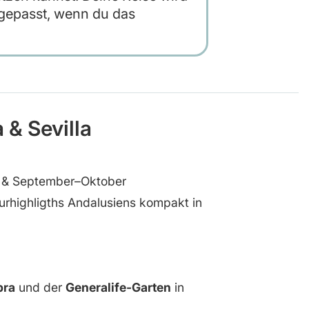
epasst, wenn du das
 & Sevilla
& September–Oktober
turhighligths Andalusiens kompakt in
bra
und der
Generalife-Garten
in