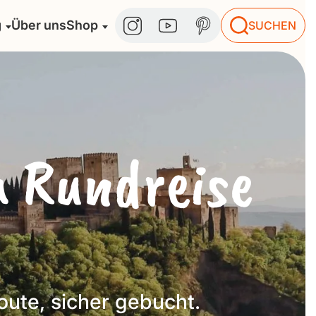
g
Über uns
Shop
SUCHEN
n Rundreise
oute, sicher gebucht.