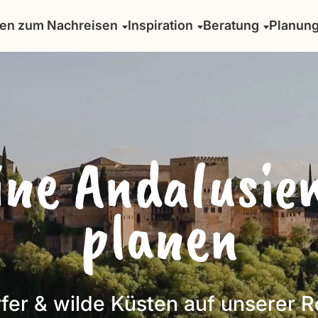
sen zum Nachreisen
Inspiration
Beratung
Planun
eine Andalusie
planen
er & wilde Küsten auf unserer R