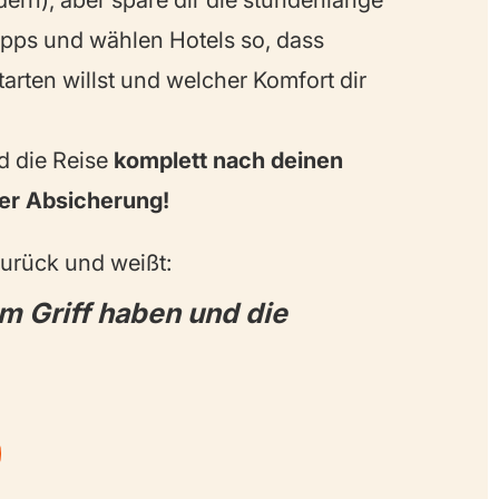
ern), aber spare dir die stundenlange
opps und wählen Hotels so, dass
arten willst und welcher Komfort dir
d die Reise
komplett nach deinen
her Absicherung!
zurück und weißt:
im Griff haben und die