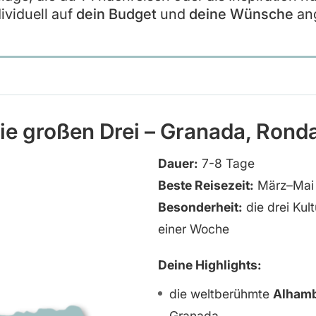
ividuell auf
dein Budget
und
deine Wünsche
ang
ie großen Drei – Granada, Ronda
Dauer:
7-8 Tage
Beste Reisezeit:
März–Mai 
Besonderheit:
die drei Kul
einer Woche
Deine Highlights:
die weltberühmte
Alham
Granada