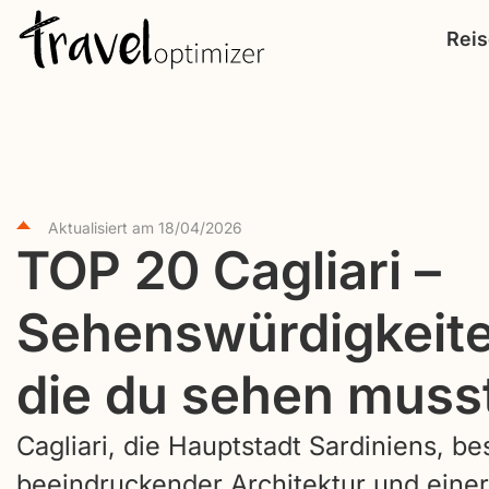
S
Rei
k
i
p
t
o
c
Aktualisiert am
18/04/2026
TOP 20 Cagliari –
o
n
Sehenswürdigkeite
t
e
die du sehen muss
n
t
Cagliari, die Hauptstadt Sardiniens, bes
beeindruckender Architektur und einer