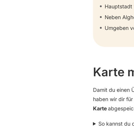
Rundgang durch den
Hauptstadt 
Untergrund der Stadt
Neben Algh
All-you-can-eat Sushi
Umgeben v
Karte 
Damit du einen 
haben wir dir für
Karte
abgespeic
So kannst du d