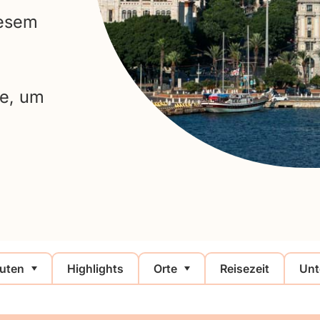
iesem
te, um
uten
Highlights
Orte
Reisezeit
Unt