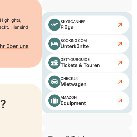
Highlights,
SKYSCANNER
Flüge
ckt. Hier sind
BOOKING.COM
hr über uns
Unterkünfte
GETYOURGUIDE
Tickets & Touren
CHECK24
Mietwagen
AMAZON
s?
Equipment