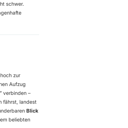
cht schwer.
agenhafte
 hoch zur
einen Aufzug
t” verbinden –
 fährst, landest
wunderbaren
Blick
nem beliebten