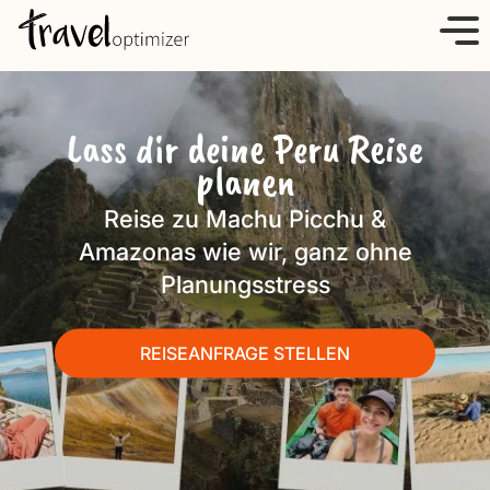
S
k
i
p
Lass dir deine Peru Reise
t
planen
o
c
Reise zu Machu Picchu &
o
Amazonas wie wir, ganz ohne
n
Planungsstress
t
e
n
REISEANFRAGE STELLEN
t