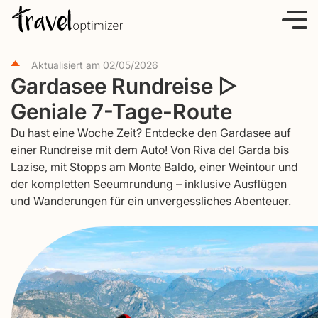
S
k
i
Aktualisiert am
02/05/2026
p
Gardasee Rundreise ▷
t
Geniale 7-Tage-Route
o
c
Du hast eine Woche Zeit? Entdecke den Gardasee auf
o
einer Rundreise mit dem Auto! Von Riva del Garda bis
Lazise, mit Stopps am Monte Baldo, einer Weintour und
n
der kompletten Seeumrundung – inklusive Ausflügen
t
und Wanderungen für ein unvergessliches Abenteuer.
e
n
t