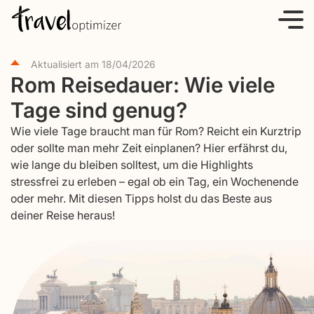
S
k
i
Aktualisiert am
18/04/2026
p
Rom Reisedauer: Wie viele
t
Tage sind genug?
o
c
Wie viele Tage braucht man für Rom? Reicht ein Kurztrip
o
oder sollte man mehr Zeit einplanen? Hier erfährst du,
wie lange du bleiben solltest, um die Highlights
n
stressfrei zu erleben – egal ob ein Tag, ein Wochenende
t
oder mehr. Mit diesen Tipps holst du das Beste aus
e
deiner Reise heraus!
n
t