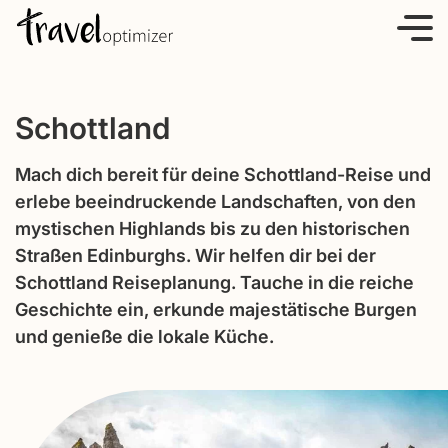
S
k
i
p
Schottland
t
o
Mach dich bereit für deine Schottland-Reise und
c
erlebe beeindruckende Landschaften, von den
o
mystischen Highlands bis zu den historischen
n
Straßen Edinburghs. Wir helfen dir bei der
t
Schottland Reiseplanung. Tauche in die reiche
e
Geschichte ein, erkunde majestätische Burgen
n
und genieße die lokale Küche.
t