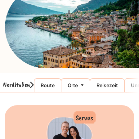
Norditalien
Route
Orte
Reisezeit
Unt
Servus