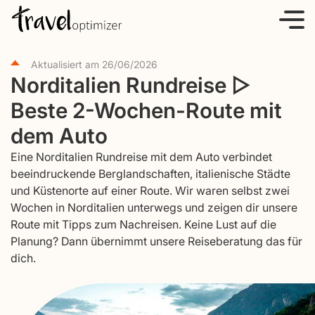
S
k
i
Aktualisiert am
26/06/2026
p
Norditalien Rundreise ▷
t
Beste 2-Wochen-Route mit
o
c
dem Auto
o
Eine Norditalien Rundreise mit dem Auto verbindet
n
beeindruckende Berglandschaften, italienische Städte
t
und Küstenorte auf einer Route. Wir waren selbst zwei
e
Wochen in Norditalien unterwegs und zeigen dir unsere
Route mit Tipps zum Nachreisen. Keine Lust auf die
n
Planung? Dann übernimmt unsere Reiseberatung das für
t
dich.