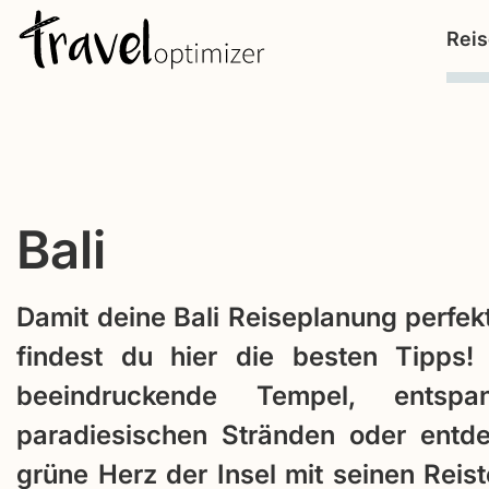
S
Rei
k
i
p
t
o
c
Bali
o
n
Damit deine Bali Reiseplanung perfekt
t
findest du hier die besten Tipps!
e
n
beeindruckende Tempel, entsp
t
paradiesischen Stränden oder entd
grüne Herz der Insel mit seinen Reis