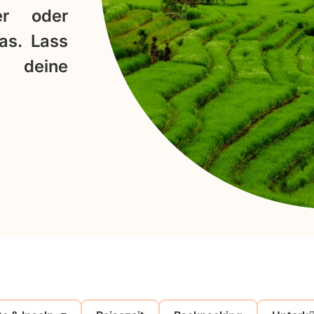
er oder
was. Lass
 deine