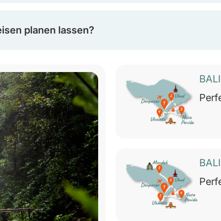
eisen planen lassen?
BAL
Perf
BAL
Perf