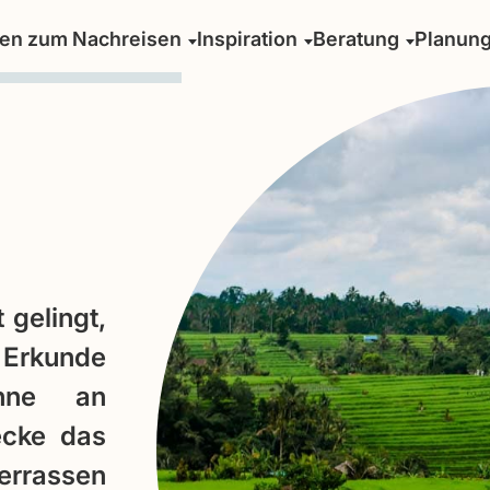
sen zum Nachreisen
Inspiration
Beratung
Planun
 gelingt,
 Erkunde
anne an
ecke das
terrassen