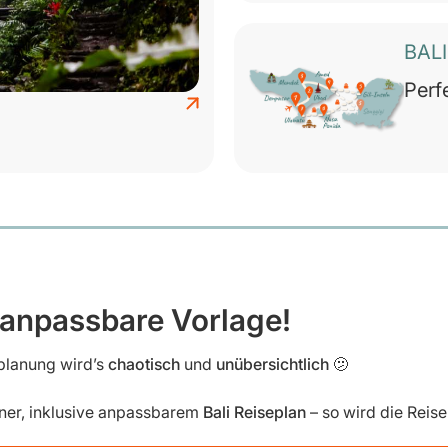
BAL
Perf
 anpassbare Vorlage!
eplanung wird’s
chaotisch
und
unübersichtlich
🫤
ner, inklusive anpassbarem
Bali Reiseplan
– so wird die Reis