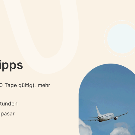
ipps
30 Tage gültig), mehr
Stunden
npasar