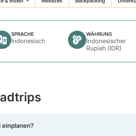
te & Inseln
Reisezeit
Backpacking
Unterkü
SPRACHE
WÄHRUNG
Indonesisch
Indonesischer
Rupiah (IDR)
adtrips
li einplanen?