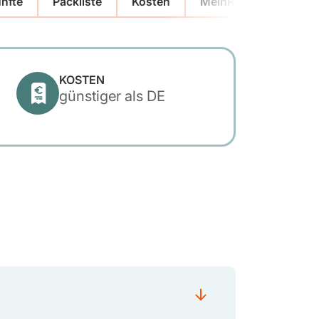
nfte
Packliste
Kosten
MeinReisePlaner
KOSTEN
günstiger als DE