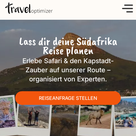
S
k
i
p
Lass dir deine Südafrika
t
Reise planen
o
c
Erlebe Safari & den Kapstadt-
o
Zauber auf unserer Route –
n
organisiert von Experten.
t
e
n
REISEANFRAGE STELLEN
t