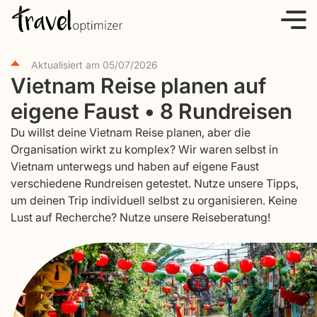
S
k
i
Aktualisiert am
05/07/2026
p
Vietnam Reise planen auf
t
eigene Faust • 8 Rundreisen
o
c
Du willst deine Vietnam Reise planen, aber die
o
Organisation wirkt zu komplex? Wir waren selbst in
Vietnam unterwegs und haben auf eigene Faust
n
verschiedene Rundreisen getestet. Nutze unsere Tipps,
t
um deinen Trip individuell selbst zu organisieren. Keine
e
Lust auf Recherche? Nutze unsere Reiseberatung!
n
t