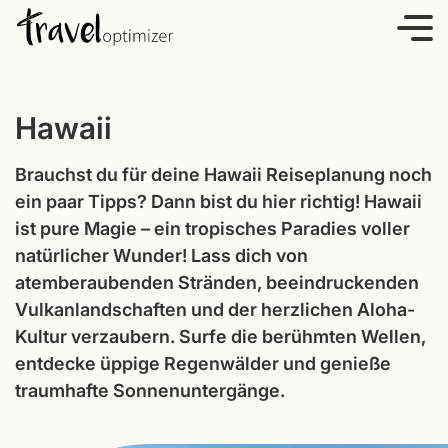
S
k
i
p
Hawaii
t
o
Brauchst du für deine Hawaii Reiseplanung noch
c
ein paar Tipps? Dann bist du hier richtig! Hawaii
o
ist pure Magie – ein tropisches Paradies voller
n
natürlicher Wunder! Lass dich von
t
atemberaubenden Stränden, beeindruckenden
e
Vulkanlandschaften und der herzlichen Aloha-
n
Kultur verzaubern. Surfe die berühmten Wellen,
t
entdecke üppige Regenwälder und genieße
traumhafte Sonnenuntergänge.