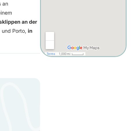
s an
einem
lsklippen an der
 und Porto,
in