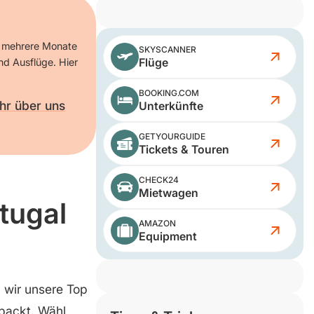
hr mehrere Monate
SKYSCANNER
Flüge
nd Ausflüge. Hier
BOOKING.COM
hr über uns
Unterkünfte
GETYOURGUIDE
Tickets & Touren
CHECK24
Mietwagen
rtugal
AMAZON
Equipment
n wir unsere Top
epackt. Wähl