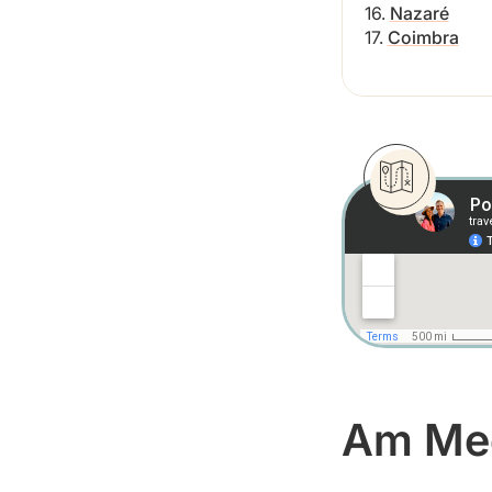
16.
Nazaré
17.
Coimbra
Am Me