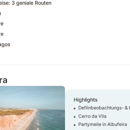
ise: 3 geniale Routen
e
ve
ve
Lagos
ra
Highlights
Deflinbeobachtungs- & 
Cerro da Vila
Partymeile in Albufeira