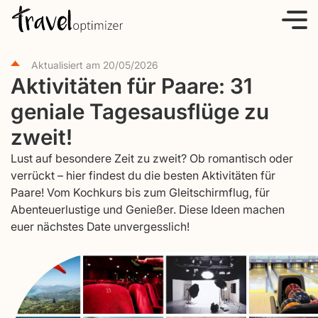
S
k
i
Aktualisiert am
20/05/2026
p
Aktivitäten für Paare: 31
t
geniale Tagesausflüge zu
o
c
zweit!
o
Lust auf besondere Zeit zu zweit? Ob romantisch oder
n
verrückt – hier findest du die besten Aktivitäten für
t
Paare! Vom Kochkurs bis zum Gleitschirmflug, für
e
Abenteuerlustige und Genießer. Diese Ideen machen
euer nächstes Date unvergesslich!
n
t