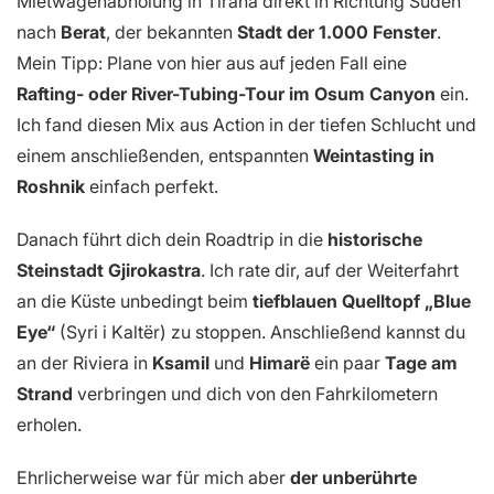
Mietwagenabholung in Tirana direkt in Richtung Süden
nach
Berat
, der bekannten
Stadt der 1.000 Fenster
.
Mein Tipp: Plane von hier aus auf jeden Fall eine
Rafting- oder River-Tubing-Tour im
Osum Canyon
ein.
Ich fand diesen Mix aus Action in der tiefen Schlucht und
einem anschließenden, entspannten
Weintasting in
Roshnik
einfach perfekt.
Danach führt dich dein Roadtrip in die
historische
Steinstadt
Gjirokastra
. Ich rate dir, auf der Weiterfahrt
an die Küste unbedingt beim
tiefblauen Quelltopf „Blue
Eye“
(Syri i Kaltër) zu stoppen. Anschließend kannst du
an der Riviera in
Ksamil
und
Himarë
ein paar
Tage am
Strand
verbringen und dich von den Fahrkilometern
erholen.
Ehrlicherweise war für mich aber
der unberührte