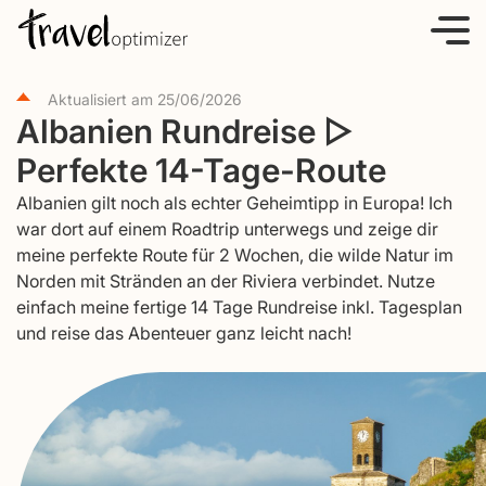
S
k
i
Aktualisiert am
25/06/2026
p
Albanien Rundreise ▷
t
Perfekte 14-Tage-Route
o
c
Albanien gilt noch als echter Geheimtipp in Europa! Ich
o
war dort auf einem Roadtrip unterwegs und zeige dir
meine perfekte Route für 2 Wochen, die wilde Natur im
n
Norden mit Stränden an der Riviera verbindet. Nutze
t
einfach meine fertige 14 Tage Rundreise inkl. Tagesplan
e
und reise das Abenteuer ganz leicht nach!
n
t