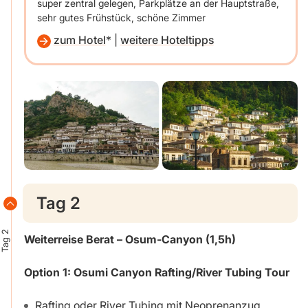
super zentral gelegen, Parkplätze an der Hauptstraße,
sehr gutes Frühstück, schöne Zimmer
zum Hotel
|
weitere Hoteltipps
Tag 2
Tag 2
Weiterreise Berat – Osum-Canyon (1,5h)
Option 1:
Osumi Canyon Rafting/River Tubing Tour
Rafting oder River Tubing mit Neoprenanzug,