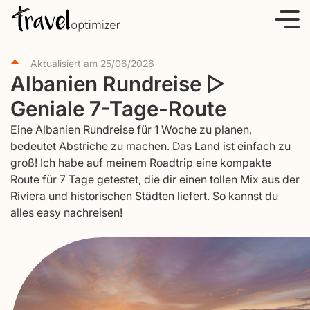
S
k
i
Aktualisiert am
25/06/2026
p
Albanien Rundreise ▷
t
Geniale 7-Tage-Route
o
c
Eine Albanien Rundreise für 1 Woche zu planen,
o
bedeutet Abstriche zu machen. Das Land ist einfach zu
groß! Ich habe auf meinem Roadtrip eine kompakte
n
Route für 7 Tage getestet, die dir einen tollen Mix aus der
t
Riviera und historischen Städten liefert. So kannst du
e
alles easy nachreisen!
n
t