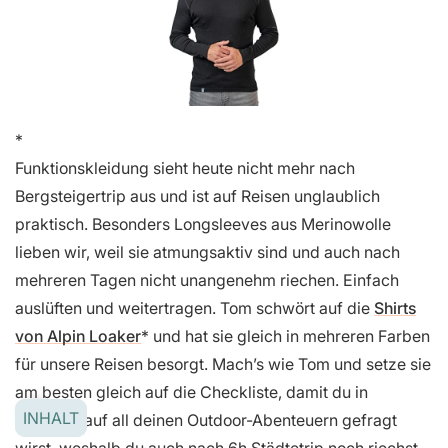
Funktionskleidung sieht heute nicht mehr nach
Bergsteigertrip aus und ist auf Reisen unglaublich
praktisch. Besonders Longsleeves aus Merinowolle
lieben wir, weil sie atmungsaktiv sind und auch nach
mehreren Tagen nicht unangenehm riechen. Einfach
auslüften und weitertragen. Tom schwört auf die
Shirts
von Alpin Loaker
und hat sie gleich in mehreren Farben
für unsere Reisen besorgt. Mach’s wie Tom und setze sie
am besten gleich auf die Checkliste, damit du in
INHALT
Albanien auf all deinen Outdoor-Abenteuern gefragt
wirst, weshalb du auch nach 6h Städtetrip noch riechst