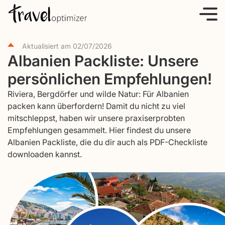
S
k
i
Aktualisiert am
02/07/2026
p
Albanien Packliste: Unsere
t
persönlichen Empfehlungen!
o
c
Riviera, Bergdörfer und wilde Natur: Für Albanien
o
packen kann überfordern! Damit du nicht zu viel
mitschleppst, haben wir unsere praxiserprobten
n
Empfehlungen gesammelt. Hier findest du unsere
t
Albanien Packliste, die du dir auch als PDF-Checkliste
e
downloaden kannst.
n
t