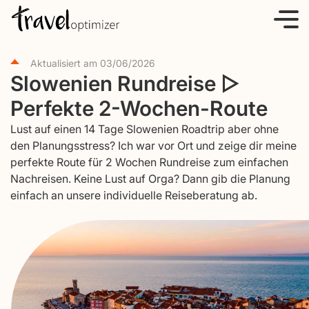
S
k
i
Aktualisiert am
03/06/2026
p
Slowenien Rundreise ▷
t
Perfekte 2-Wochen-Route
o
c
Lust auf einen 14 Tage Slowenien Roadtrip aber ohne
o
den Planungsstress? Ich war vor Ort und zeige dir meine
perfekte Route für 2 Wochen Rundreise zum einfachen
n
Nachreisen. Keine Lust auf Orga? Dann gib die Planung
t
einfach an unsere individuelle Reiseberatung ab.
e
n
t