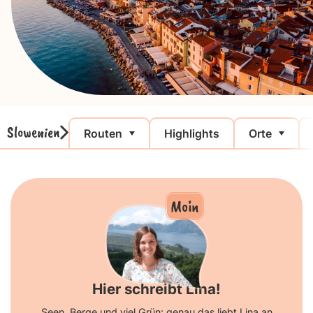
Slowenien
Routen
Highlights
Orte
Moin
Hier schreibt Lina!
Seen, Berge und viel Grün: genau das liebt Lina an